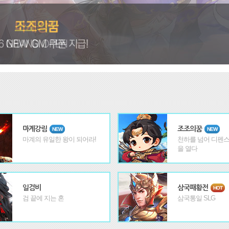
마계강림
조조의꿈
NEW
NEW
마계의 유일한 왕이 되어라!
천하를 넘어 디펜스
을 열다
일검비
삼국패황전
HOT
검 끝에 지는 혼
삼국통일 SLG