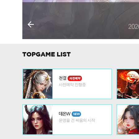
천결
사전예약 진행중
데몬W
NEW
운명을 건 싸움의 시작