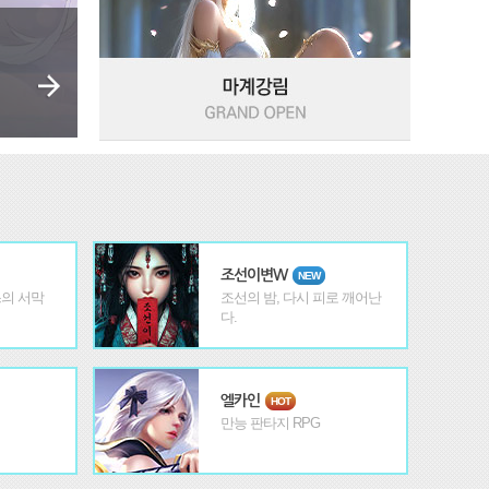
조선이변W
NEW
의 서막
조선의 밤, 다시 피로 깨어난
다.
엘카인
HOT
만능 판타지 RPG